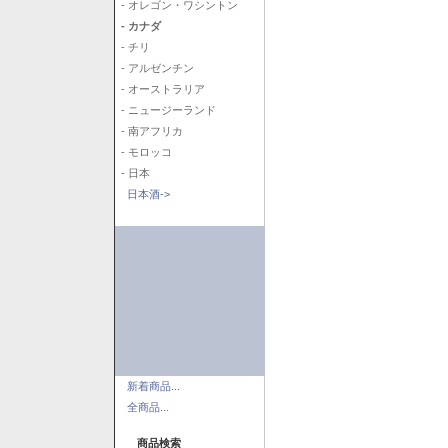
- オレゴン・ワシントン
- カナダ
- チリ
- アルゼンチン
- オーストラリア
- ニュージーランド
- 南アフリカ
- モロッコ
- 日本
日本酒->
新着商品...
全商品...
商品検索