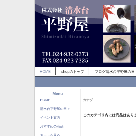
HOME
shopのトップ
ブログ清水台平野屋の日
Menu
HOME
カナダ
清水台平野屋の日々
このカテゴリ内には商品はあり
イベント案内
おすすめの商品
カートを見る