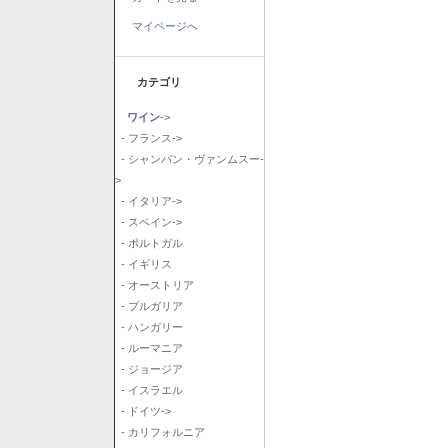
マイページへ
カテゴリ
ワイン
->
- フランス->
- シャンパン・ヴァンムスー-
>
- イタリア->
- スペイン->
- ポルトガル
- イギリス
- オーストリア
- ブルガリア
- ハンガリー
- ルーマニア
- ジョージア
- イスラエル
- ドイツ->
- カリフォルニア