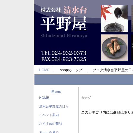
HOME
shopのトップ
ブログ清水台平野屋の日
Menu
HOME
カナダ
清水台平野屋の日々
このカテゴリ内には商品はあり
イベント案内
おすすめの商品
カートを見る