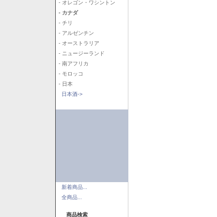
- オレゴン・ワシントン
- カナダ
- チリ
- アルゼンチン
- オーストラリア
- ニュージーランド
- 南アフリカ
- モロッコ
- 日本
日本酒->
新着商品...
全商品...
商品検索