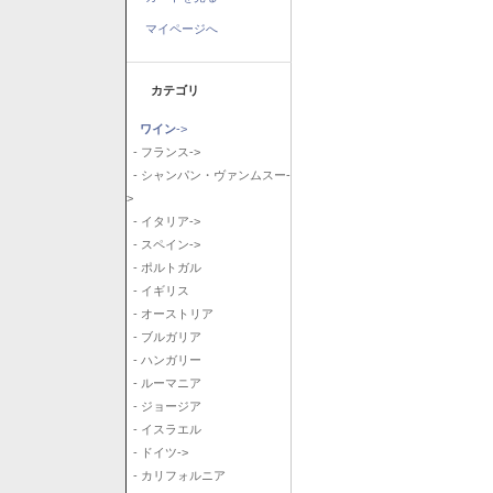
マイページへ
カテゴリ
ワイン
->
- フランス->
- シャンパン・ヴァンムスー-
>
- イタリア->
- スペイン->
- ポルトガル
- イギリス
- オーストリア
- ブルガリア
- ハンガリー
- ルーマニア
- ジョージア
- イスラエル
- ドイツ->
- カリフォルニア