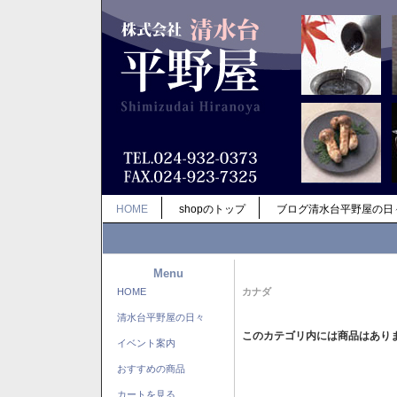
HOME
shopのトップ
ブログ清水台平野屋の日
Menu
HOME
カナダ
清水台平野屋の日々
このカテゴリ内には商品はあり
イベント案内
おすすめの商品
カートを見る