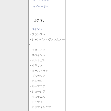
マイページへ
カテゴリ
ワイン
->
- フランス->
- シャンパン・ヴァンムスー-
>
- イタリア->
- スペイン->
- ポルトガル
- イギリス
- オーストリア
- ブルガリア
- ハンガリー
- ルーマニア
- ジョージア
- イスラエル
- ドイツ->
- カリフォルニア