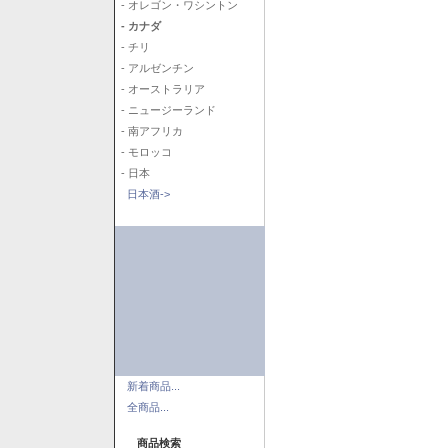
- オレゴン・ワシントン
- カナダ
- チリ
- アルゼンチン
- オーストラリア
- ニュージーランド
- 南アフリカ
- モロッコ
- 日本
日本酒->
新着商品...
全商品...
商品検索