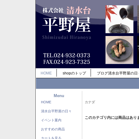
HOME
shopのトップ
ブログ清水台平野屋の日
Menu
HOME
カナダ
清水台平野屋の日々
このカテゴリ内には商品はあり
イベント案内
おすすめの商品
カートを見る