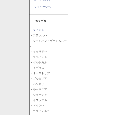
マイページへ
カテゴリ
ワイン
->
- フランス->
- シャンパン・ヴァンムスー-
>
- イタリア->
- スペイン->
- ポルトガル
- イギリス
- オーストリア
- ブルガリア
- ハンガリー
- ルーマニア
- ジョージア
- イスラエル
- ドイツ->
- カリフォルニア