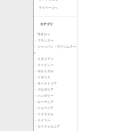
マイページへ
カテゴリ
ワイン
->
- フランス->
- シャンパン・ヴァンムスー-
>
- イタリア->
- スペイン->
- ポルトガル
- イギリス
- オーストリア
- ブルガリア
- ハンガリー
- ルーマニア
- ジョージア
- イスラエル
- ドイツ->
- カリフォルニア