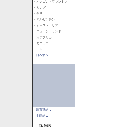
- オレゴン・ワシントン
- カナダ
- チリ
- アルゼンチン
- オーストラリア
- ニュージーランド
- 南アフリカ
- モロッコ
- 日本
日本酒->
新着商品...
全商品...
商品検索