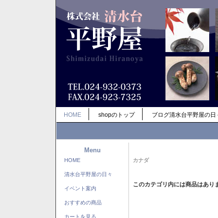
HOME
shopのトップ
ブログ清水台平野屋の日
Menu
HOME
カナダ
清水台平野屋の日々
このカテゴリ内には商品はあり
イベント案内
おすすめの商品
カートを見る