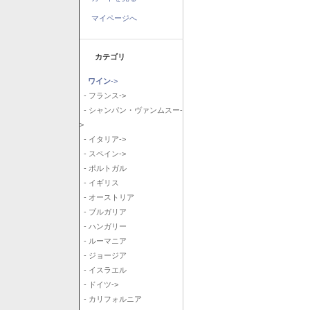
マイページへ
カテゴリ
ワイン
->
- フランス->
- シャンパン・ヴァンムスー-
>
- イタリア->
- スペイン->
- ポルトガル
- イギリス
- オーストリア
- ブルガリア
- ハンガリー
- ルーマニア
- ジョージア
- イスラエル
- ドイツ->
- カリフォルニア