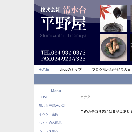
HOME
shopのトップ
ブログ清水台平野屋の日
Menu
HOME
カナダ
清水台平野屋の日々
このカテゴリ内には商品はあり
イベント案内
おすすめの商品
カートを見る