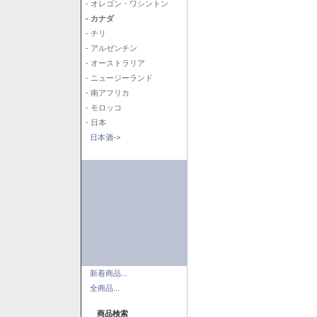
- オレゴン・ワシントン
- カナダ
- チリ
- アルゼンチン
- オーストラリア
- ニュージーランド
- 南アフリカ
- モロッコ
- 日本
日本酒->
新着商品...
全商品...
商品検索