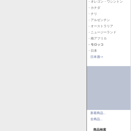
- オレゴン・ワシントン
- カナダ
- チリ
- アルゼンチン
- オーストラリア
- ニュージーランド
- 南アフリカ
- モロッコ
- 日本
日本酒->
新着商品...
全商品...
商品検索