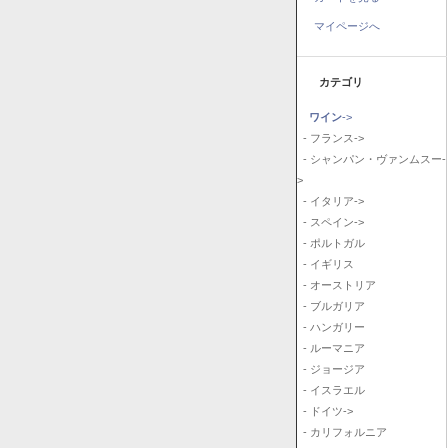
マイページへ
カテゴリ
ワイン
->
- フランス->
- シャンパン・ヴァンムスー-
>
- イタリア->
- スペイン->
- ポルトガル
- イギリス
- オーストリア
- ブルガリア
- ハンガリー
- ルーマニア
- ジョージア
- イスラエル
- ドイツ->
- カリフォルニア