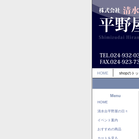
HOME
shopのト
Menu
HOME
清水台平野屋の日々
イベント案内
おすすめの商品
カートを見る