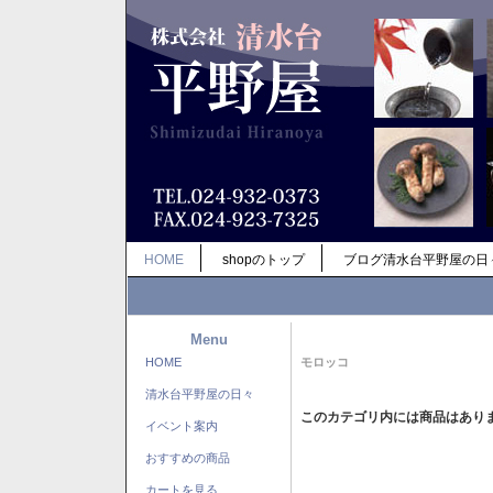
HOME
shopのトップ
ブログ清水台平野屋の日
Menu
HOME
モロッコ
清水台平野屋の日々
このカテゴリ内には商品はあり
イベント案内
おすすめの商品
カートを見る