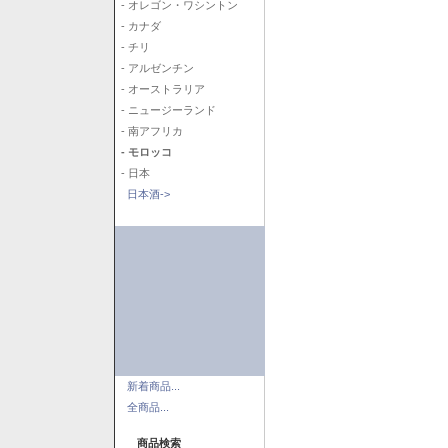
- オレゴン・ワシントン
- カナダ
- チリ
- アルゼンチン
- オーストラリア
- ニュージーランド
- 南アフリカ
- モロッコ
- 日本
日本酒->
新着商品...
全商品...
商品検索