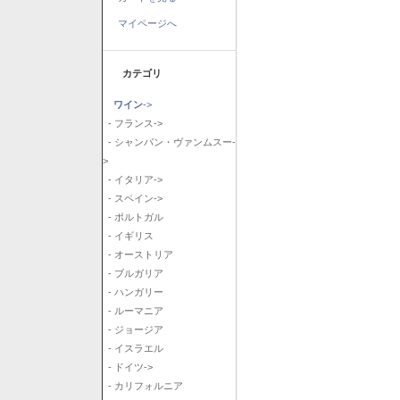
マイページへ
カテゴリ
ワイン
->
- フランス->
- シャンパン・ヴァンムスー-
>
- イタリア->
- スペイン->
- ポルトガル
- イギリス
- オーストリア
- ブルガリア
- ハンガリー
- ルーマニア
- ジョージア
- イスラエル
- ドイツ->
- カリフォルニア