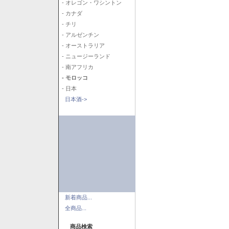
- オレゴン・ワシントン
- カナダ
- チリ
- アルゼンチン
- オーストラリア
- ニュージーランド
- 南アフリカ
- モロッコ
- 日本
日本酒->
新着商品...
全商品...
商品検索