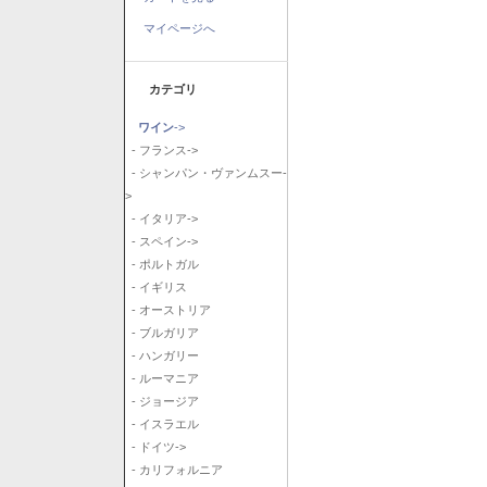
マイページへ
カテゴリ
ワイン
->
- フランス->
- シャンパン・ヴァンムスー-
>
- イタリア->
- スペイン->
- ポルトガル
- イギリス
- オーストリア
- ブルガリア
- ハンガリー
- ルーマニア
- ジョージア
- イスラエル
- ドイツ->
- カリフォルニア