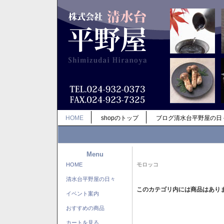
HOME
shopのトップ
ブログ清水台平野屋の日
Menu
HOME
モロッコ
清水台平野屋の日々
このカテゴリ内には商品はあり
イベント案内
おすすめの商品
カートを見る