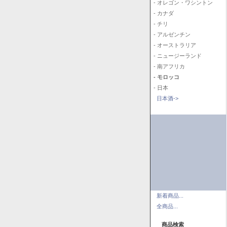
- オレゴン・ワシントン
- カナダ
- チリ
- アルゼンチン
- オーストラリア
- ニュージーランド
- 南アフリカ
- モロッコ
- 日本
日本酒->
新着商品...
全商品...
商品検索