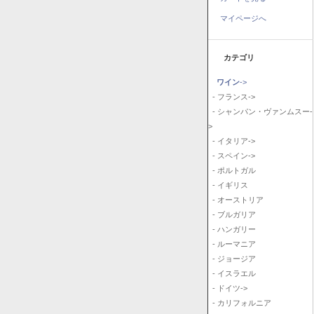
マイページへ
カテゴリ
ワイン
->
- フランス->
- シャンパン・ヴァンムスー-
>
- イタリア->
- スペイン->
- ポルトガル
- イギリス
- オーストリア
- ブルガリア
- ハンガリー
- ルーマニア
- ジョージア
- イスラエル
- ドイツ->
- カリフォルニア