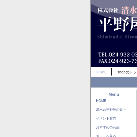
HOME
shopのト
Menu
HOME
清水台平野屋の日々
イベント案内
おすすめの商品
カートを見る