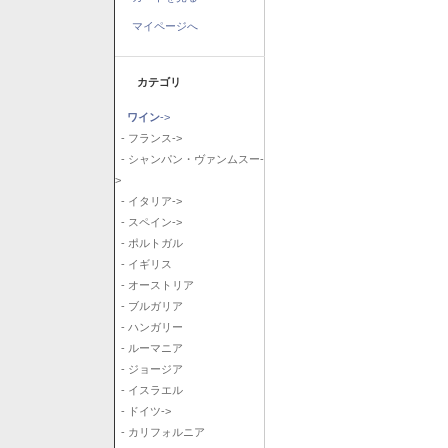
マイページへ
カテゴリ
ワイン
->
- フランス->
- シャンパン・ヴァンムスー-
>
- イタリア->
- スペイン->
- ポルトガル
- イギリス
- オーストリア
- ブルガリア
- ハンガリー
- ルーマニア
- ジョージア
- イスラエル
- ドイツ->
- カリフォルニア