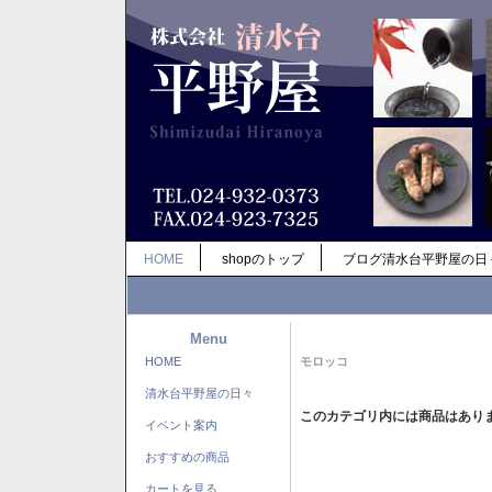
HOME
shopのトップ
ブログ清水台平野屋の日
Menu
HOME
モロッコ
清水台平野屋の日々
このカテゴリ内には商品はあり
イベント案内
おすすめの商品
カートを見る