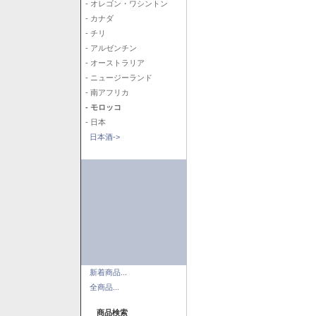
- オレゴン・ワシントン
- カナダ
- チリ
- アルゼンチン
- オーストラリア
- ニュージーランド
- 南アフリカ
- モロッコ
- 日本
日本酒->
新着商品...
全商品...
商品検索