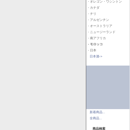
- オレゴン・ワシントン
- カナダ
- チリ
- アルゼンチン
- オーストラリア
- ニュージーランド
- 南アフリカ
- モロッコ
- 日本
日本酒->
新着商品...
全商品...
商品検索