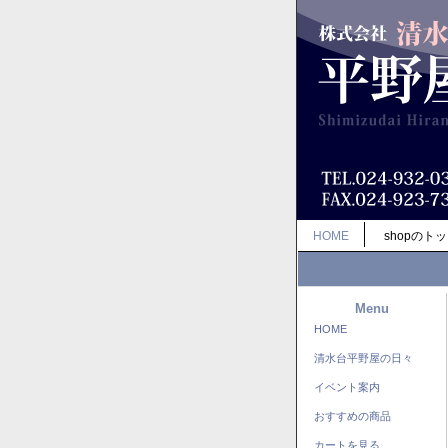
HOME
shopのト
Menu
HOME
清水台平野屋の日々
イベント案内
おすすめの商品
カートを見る