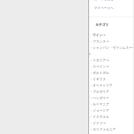
マイページへ
カテゴリ
ワイン
->
- フランス->
- シャンパン・ヴァンムスー-
>
- イタリア->
- スペイン->
- ポルトガル
- イギリス
- オーストリア
- ブルガリア
- ハンガリー
- ルーマニア
- ジョージア
- イスラエル
- ドイツ->
- カリフォルニア