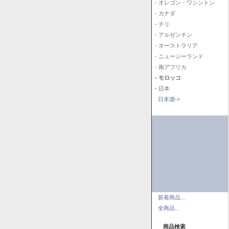
- オレゴン・ワシントン
- カナダ
- チリ
- アルゼンチン
- オーストラリア
- ニュージーランド
- 南アフリカ
- モロッコ
- 日本
日本酒->
新着商品...
全商品...
商品検索