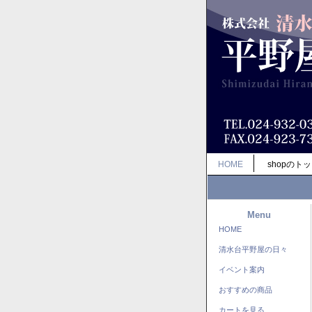
HOME
shopのト
Menu
HOME
清水台平野屋の日々
イベント案内
おすすめの商品
カートを見る