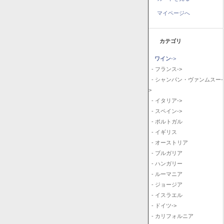
マイページへ
カテゴリ
ワイン
->
- フランス->
- シャンパン・ヴァンムスー-
>
- イタリア->
- スペイン->
- ポルトガル
- イギリス
- オーストリア
- ブルガリア
- ハンガリー
- ルーマニア
- ジョージア
- イスラエル
- ドイツ->
- カリフォルニア