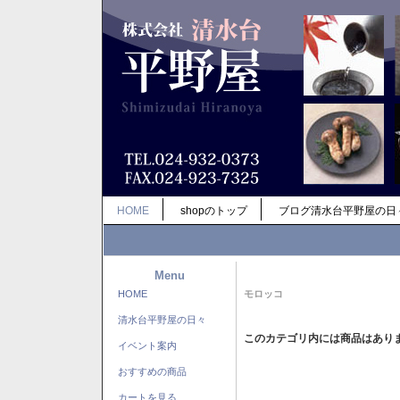
HOME
shopのトップ
ブログ清水台平野屋の日
Menu
HOME
モロッコ
清水台平野屋の日々
このカテゴリ内には商品はあり
イベント案内
おすすめの商品
カートを見る