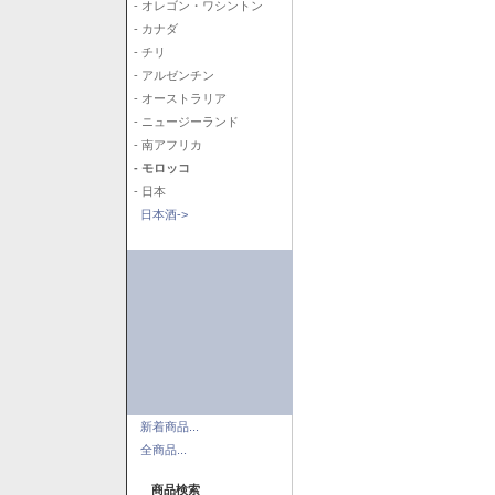
- オレゴン・ワシントン
- カナダ
- チリ
- アルゼンチン
- オーストラリア
- ニュージーランド
- 南アフリカ
- モロッコ
- 日本
日本酒->
新着商品...
全商品...
商品検索