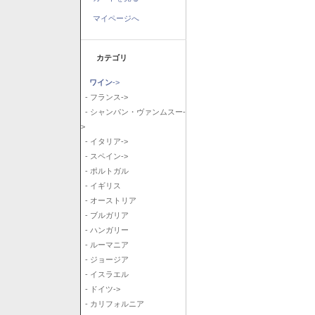
マイページへ
カテゴリ
ワイン
->
- フランス->
- シャンパン・ヴァンムスー-
>
- イタリア->
- スペイン->
- ポルトガル
- イギリス
- オーストリア
- ブルガリア
- ハンガリー
- ルーマニア
- ジョージア
- イスラエル
- ドイツ->
- カリフォルニア