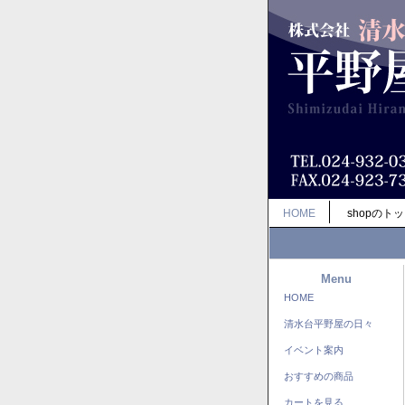
HOME
shopのト
Menu
HOME
清水台平野屋の日々
イベント案内
おすすめの商品
カートを見る