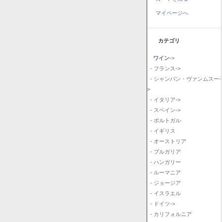
マイページへ
カテゴリ
ワイン
->
- フランス->
- シャンパン・ヴァンムスー-
>
- イタリア->
- スペイン->
- ポルトガル
- イギリス
- オーストリア
- ブルガリア
- ハンガリー
- ルーマニア
- ジョージア
- イスラエル
- ドイツ->
- カリフォルニア