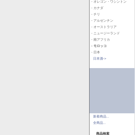
- オレゴン・ワシントン
- カナダ
- チリ
- アルゼンチン
- オーストラリア
- ニュージーランド
- 南アフリカ
- モロッコ
- 日本
日本酒->
新着商品...
全商品...
商品検索