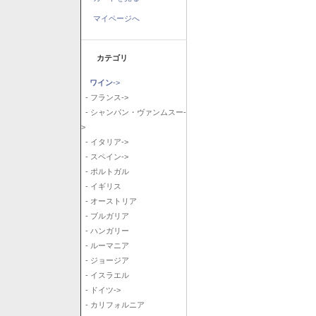
マイページへ
カテゴリ
ワイン
->
- フランス->
- シャンパン・ヴァンムスー-
>
- イタリア->
- スペイン->
- ポルトガル
- イギリス
- オーストリア
- ブルガリア
- ハンガリー
- ルーマニア
- ジョージア
- イスラエル
- ドイツ->
- カリフォルニア