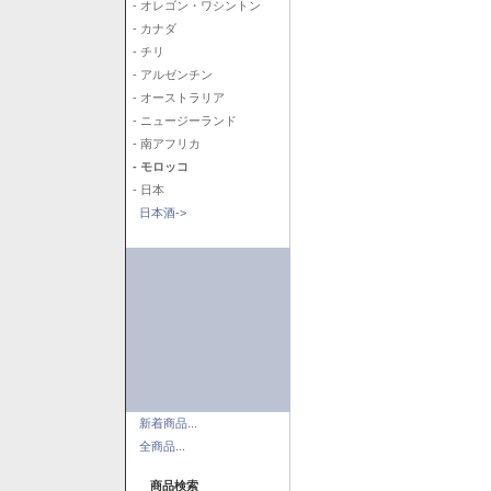
- オレゴン・ワシントン
- カナダ
- チリ
- アルゼンチン
- オーストラリア
- ニュージーランド
- 南アフリカ
- モロッコ
- 日本
日本酒->
新着商品...
全商品...
商品検索