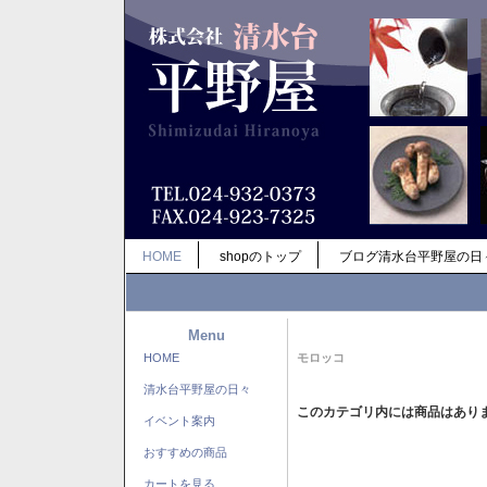
HOME
shopのトップ
ブログ清水台平野屋の日
Menu
HOME
モロッコ
清水台平野屋の日々
このカテゴリ内には商品はあり
イベント案内
おすすめの商品
カートを見る