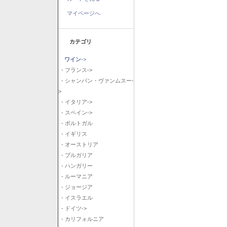
マイページへ
カテゴリ
ワイン
->
- フランス->
- シャンパン・ヴァンムスー-
>
- イタリア->
- スペイン->
- ポルトガル
- イギリス
- オーストリア
- ブルガリア
- ハンガリー
- ルーマニア
- ジョージア
- イスラエル
- ドイツ->
- カリフォルニア