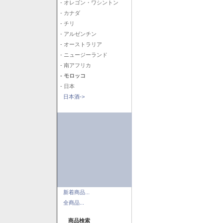
- オレゴン・ワシントン
- カナダ
- チリ
- アルゼンチン
- オーストラリア
- ニュージーランド
- 南アフリカ
- モロッコ
- 日本
日本酒->
新着商品...
全商品...
商品検索