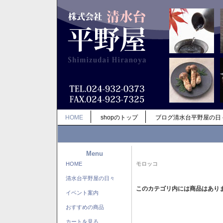
HOME
shopのトップ
ブログ清水台平野屋の日
Menu
HOME
モロッコ
清水台平野屋の日々
このカテゴリ内には商品はあり
イベント案内
おすすめの商品
カートを見る