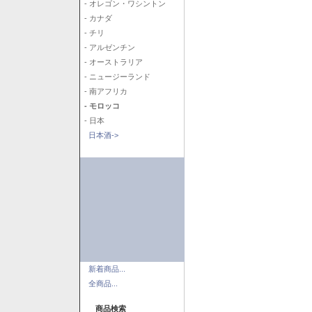
- オレゴン・ワシントン
- カナダ
- チリ
- アルゼンチン
- オーストラリア
- ニュージーランド
- 南アフリカ
- モロッコ
- 日本
日本酒->
新着商品...
全商品...
商品検索