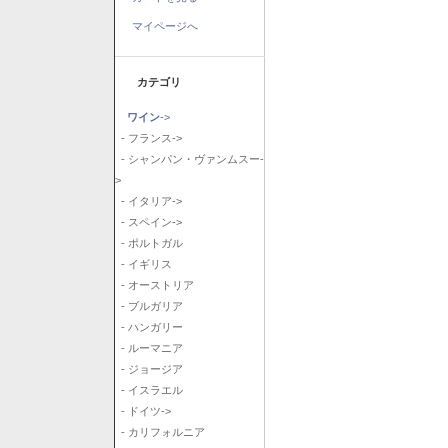
マイページへ
カテゴリ
ワイン
->
- フランス->
- シャンパン・ヴァンムスー-
>
- イタリア->
- スペイン->
- ポルトガル
- イギリス
- オーストリア
- ブルガリア
- ハンガリー
- ルーマニア
- ジョージア
- イスラエル
- ドイツ->
- カリフォルニア