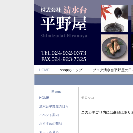
HOME
shopのトップ
ブログ清水台平野屋の日
Menu
HOME
モロッコ
清水台平野屋の日々
このカテゴリ内には商品はあり
イベント案内
おすすめの商品
カートを見る