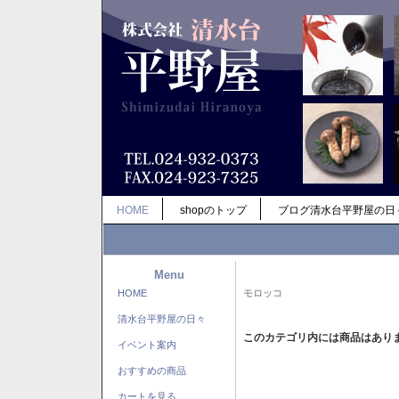
HOME
shopのトップ
ブログ清水台平野屋の日
Menu
HOME
モロッコ
清水台平野屋の日々
このカテゴリ内には商品はあり
イベント案内
おすすめの商品
カートを見る