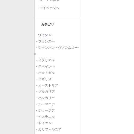
マイページへ
カテゴリ
ワイン
->
- フランス->
- シャンパン・ヴァンムスー-
>
- イタリア->
- スペイン->
- ポルトガル
- イギリス
- オーストリア
- ブルガリア
- ハンガリー
- ルーマニア
- ジョージア
- イスラエル
- ドイツ->
- カリフォルニア