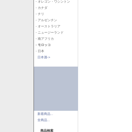
- オレゴン・ワシントン
- カナダ
- チリ
- アルゼンチン
- オーストラリア
- ニュージーランド
- 南アフリカ
- モロッコ
- 日本
日本酒->
新着商品...
全商品...
商品検索