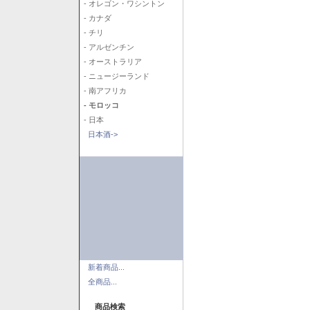
- オレゴン・ワシントン
- カナダ
- チリ
- アルゼンチン
- オーストラリア
- ニュージーランド
- 南アフリカ
- モロッコ
- 日本
日本酒->
新着商品...
全商品...
商品検索