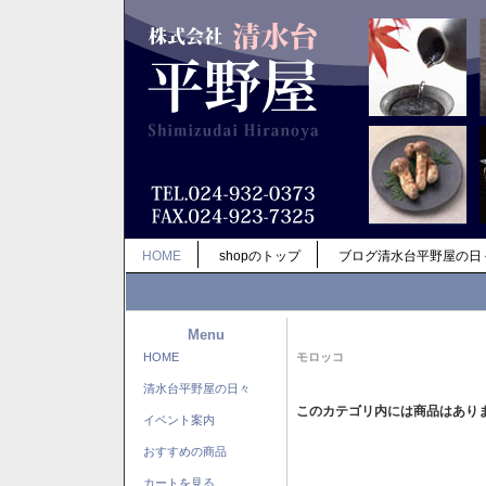
HOME
shopのトップ
ブログ清水台平野屋の日
Menu
HOME
モロッコ
清水台平野屋の日々
このカテゴリ内には商品はあり
イベント案内
おすすめの商品
カートを見る