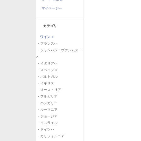
マイページへ
カテゴリ
ワイン
->
- フランス->
- シャンパン・ヴァンムスー-
>
- イタリア->
- スペイン->
- ポルトガル
- イギリス
- オーストリア
- ブルガリア
- ハンガリー
- ルーマニア
- ジョージア
- イスラエル
- ドイツ->
- カリフォルニア