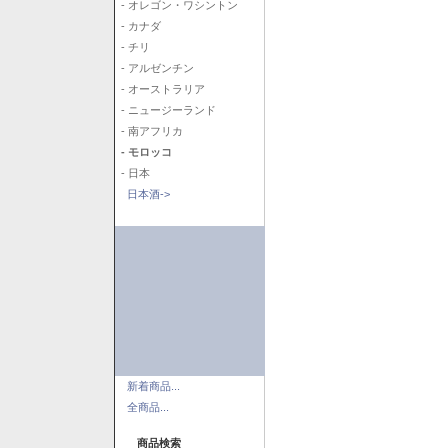
- オレゴン・ワシントン
- カナダ
- チリ
- アルゼンチン
- オーストラリア
- ニュージーランド
- 南アフリカ
- モロッコ
- 日本
日本酒->
新着商品...
全商品...
商品検索