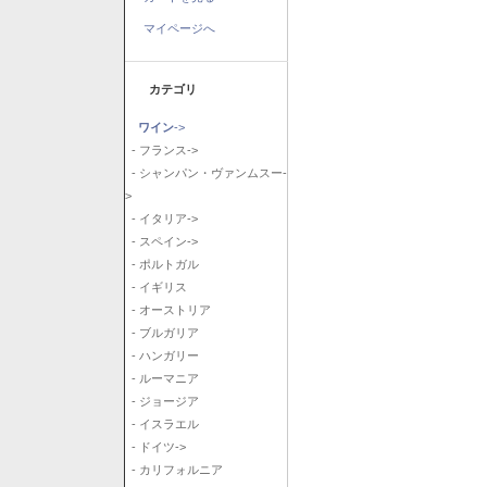
マイページへ
カテゴリ
ワイン
->
- フランス->
- シャンパン・ヴァンムスー-
>
- イタリア->
- スペイン->
- ポルトガル
- イギリス
- オーストリア
- ブルガリア
- ハンガリー
- ルーマニア
- ジョージア
- イスラエル
- ドイツ->
- カリフォルニア