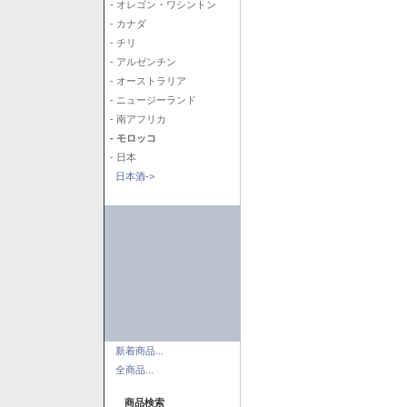
- オレゴン・ワシントン
- カナダ
- チリ
- アルゼンチン
- オーストラリア
- ニュージーランド
- 南アフリカ
- モロッコ
- 日本
日本酒->
新着商品...
全商品...
商品検索