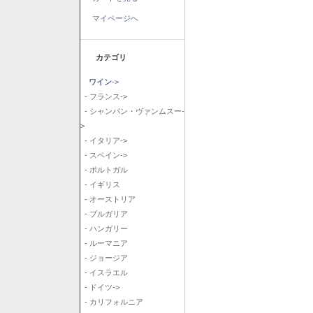
マイページへ
カテゴリ
ワイン
->
- フランス->
- シャンパン・ヴァンムスー-
>
- イタリア->
- スペイン->
- ポルトガル
- イギリス
- オーストリア
- ブルガリア
- ハンガリー
- ルーマニア
- ジョージア
- イスラエル
- ドイツ->
- カリフォルニア