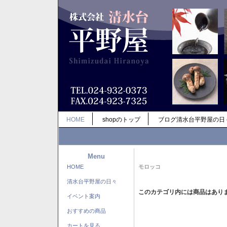
HOME
shopのトップ
ブログ清水台平野屋の日
Menu
HOME
モロッコ
清水台平野屋の日々
このカテゴリ内には商品はあり
イベント案内
おすすめの商品
カートを見る