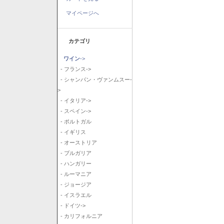
マイページへ
カテゴリ
ワイン
->
- フランス->
- シャンパン・ヴァンムスー-
>
- イタリア->
- スペイン->
- ポルトガル
- イギリス
- オーストリア
- ブルガリア
- ハンガリー
- ルーマニア
- ジョージア
- イスラエル
- ドイツ->
- カリフォルニア