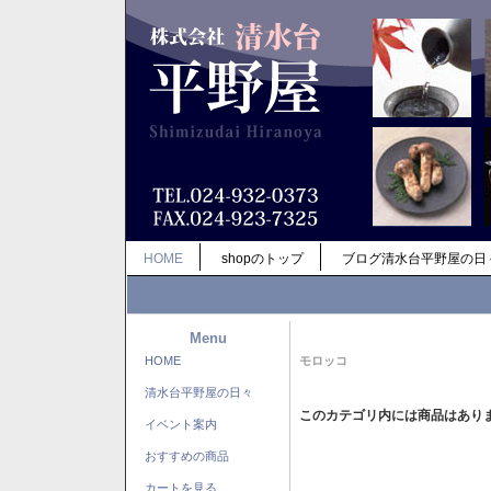
HOME
shopのトップ
ブログ清水台平野屋の日
Menu
HOME
モロッコ
清水台平野屋の日々
このカテゴリ内には商品はあり
イベント案内
おすすめの商品
カートを見る