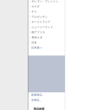
- オレゴン・ワシントン
- カナダ
- チリ
- アルゼンチン
- オーストラリア
- ニュージーランド
- 南アフリカ
- モロッコ
- 日本
日本酒->
新着商品...
全商品...
商品検索