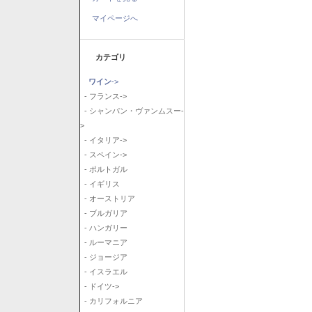
マイページへ
カテゴリ
ワイン
->
- フランス->
- シャンパン・ヴァンムスー-
>
- イタリア->
- スペイン->
- ポルトガル
- イギリス
- オーストリア
- ブルガリア
- ハンガリー
- ルーマニア
- ジョージア
- イスラエル
- ドイツ->
- カリフォルニア