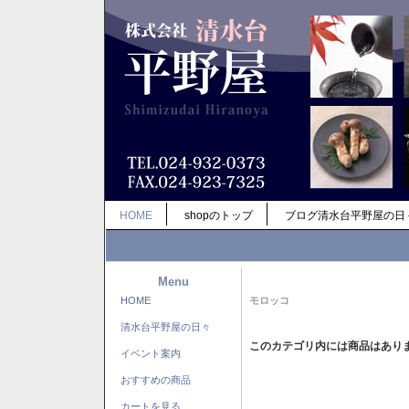
HOME
shopのトップ
ブログ清水台平野屋の日
Menu
HOME
モロッコ
清水台平野屋の日々
このカテゴリ内には商品はあり
イベント案内
おすすめの商品
カートを見る