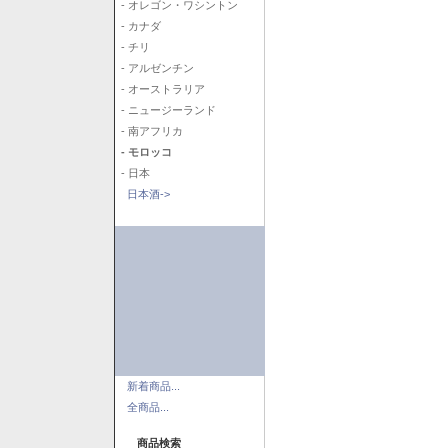
- オレゴン・ワシントン
- カナダ
- チリ
- アルゼンチン
- オーストラリア
- ニュージーランド
- 南アフリカ
- モロッコ
- 日本
日本酒->
新着商品...
全商品...
商品検索