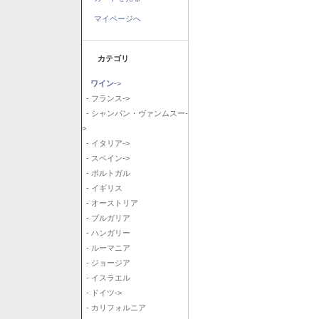
マイページへ
カテゴリ
ワイン
->
- フランス->
- シャンパン・ヴァンムスー-
>
- イタリア->
- スペイン->
- ポルトガル
- イギリス
- オーストリア
- ブルガリア
- ハンガリー
- ルーマニア
- ジョージア
- イスラエル
- ドイツ->
- カリフォルニア