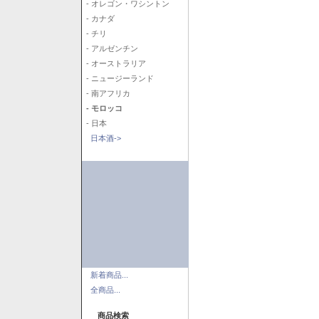
- オレゴン・ワシントン
- カナダ
- チリ
- アルゼンチン
- オーストラリア
- ニュージーランド
- 南アフリカ
- モロッコ
- 日本
日本酒->
新着商品...
全商品...
商品検索