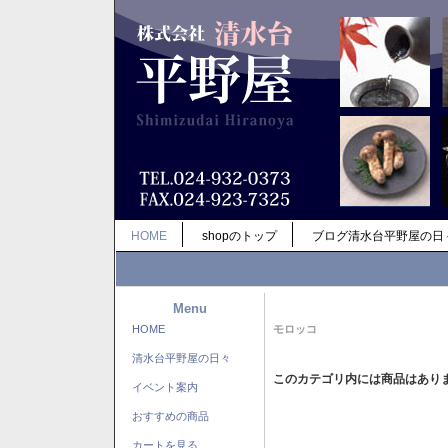
HOME
shopのトップ
ブログ清水台平野屋の日
Menu
HOME
モロッコ
清水台平野屋の日々
このカテゴリ内には商品はあり
イベント案内
おすすめの商品
カートを見る