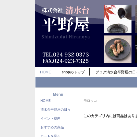
HOME
shopのトップ
ブログ清水台平野屋の日
Menu
HOME
モロッコ
清水台平野屋の日々
このカテゴリ内には商品はあり
イベント案内
おすすめの商品
カートを見る