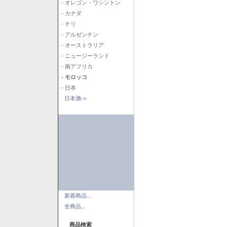
- オレゴン・ワシントン
- カナダ
- チリ
- アルゼンチン
- オーストラリア
- ニュージーランド
- 南アフリカ
- モロッコ
- 日本
日本酒->
新着商品...
全商品...
商品検索