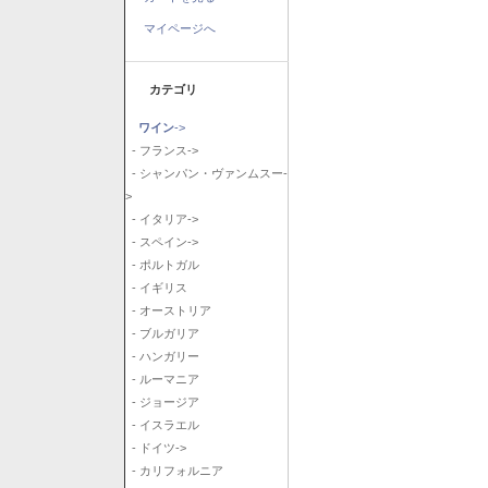
マイページへ
カテゴリ
ワイン
->
- フランス->
- シャンパン・ヴァンムスー-
>
- イタリア->
- スペイン->
- ポルトガル
- イギリス
- オーストリア
- ブルガリア
- ハンガリー
- ルーマニア
- ジョージア
- イスラエル
- ドイツ->
- カリフォルニア