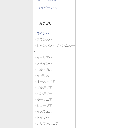
マイページへ
カテゴリ
ワイン
->
- フランス->
- シャンパン・ヴァンムスー-
>
- イタリア->
- スペイン->
- ポルトガル
- イギリス
- オーストリア
- ブルガリア
- ハンガリー
- ルーマニア
- ジョージア
- イスラエル
- ドイツ->
- カリフォルニア