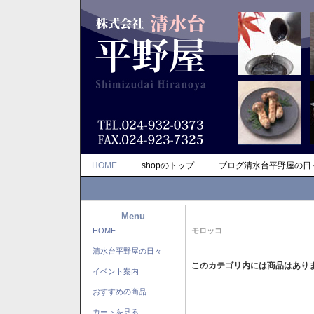
HOME
shopのトップ
ブログ清水台平野屋の日
Menu
HOME
モロッコ
清水台平野屋の日々
このカテゴリ内には商品はあり
イベント案内
おすすめの商品
カートを見る