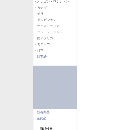
- オレゴン・ワシントン
- カナダ
- チリ
- アルゼンチン
- オーストラリア
- ニュージーランド
- 南アフリカ
- モロッコ
- 日本
日本酒->
新着商品...
全商品...
商品検索