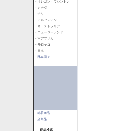
- オレゴン・ワシントン
- カナダ
- チリ
- アルゼンチン
- オーストラリア
- ニュージーランド
- 南アフリカ
- モロッコ
- 日本
日本酒->
新着商品...
全商品...
商品検索