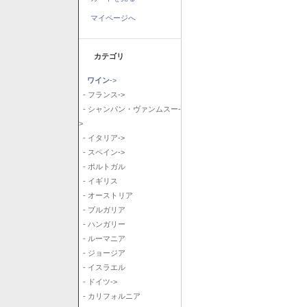
マイページへ
カテゴリ
ワイン
->
- フランス->
- シャンパン・ヴァンムスー-
>
- イタリア->
- スペイン->
- ポルトガル
- イギリス
- オーストリア
- ブルガリア
- ハンガリー
- ルーマニア
- ジョージア
- イスラエル
- ドイツ->
- カリフォルニア