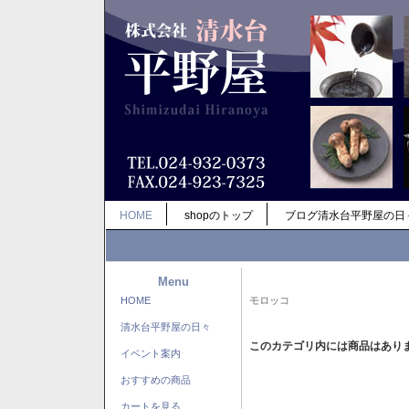
HOME
shopのトップ
ブログ清水台平野屋の日
Menu
HOME
モロッコ
清水台平野屋の日々
このカテゴリ内には商品はあり
イベント案内
おすすめの商品
カートを見る