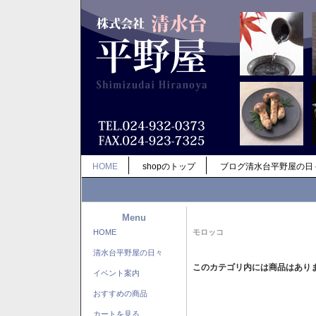
HOME
shopのトップ
ブログ清水台平野屋の日
Menu
HOME
モロッコ
清水台平野屋の日々
このカテゴリ内には商品はあり
イベント案内
おすすめの商品
カートを見る