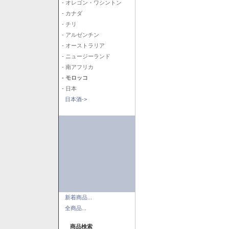
- オレゴン・ワシントン
- カナダ
- チリ
- アルゼンチン
- オーストラリア
- ニュージーランド
- 南アフリカ
- モロッコ
- 日本
日本酒->
新着商品...
全商品...
商品検索