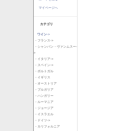
マイページへ
カテゴリ
ワイン
->
- フランス->
- シャンパン・ヴァンムスー-
>
- イタリア->
- スペイン->
- ポルトガル
- イギリス
- オーストリア
- ブルガリア
- ハンガリー
- ルーマニア
- ジョージア
- イスラエル
- ドイツ->
- カリフォルニア