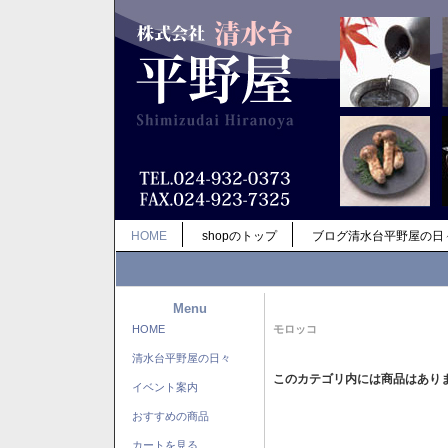
HOME
shopのトップ
ブログ清水台平野屋の日
Menu
HOME
モロッコ
清水台平野屋の日々
このカテゴリ内には商品はあり
イベント案内
おすすめの商品
カートを見る