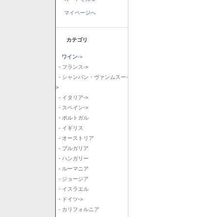
マイページへ
カテゴリ
ワイン
->
- フランス->
- シャンパン・ヴァンムスー-
>
- イタリア->
- スペイン->
- ポルトガル
- イギリス
- オーストリア
- ブルガリア
- ハンガリー
- ルーマニア
- ジョージア
- イスラエル
- ドイツ->
- カリフォルニア