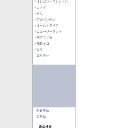
- オレゴン・ワシントン
- カナダ
- チリ
- アルゼンチン
- オーストラリア
- ニュージーランド
- 南アフリカ
- モロッコ
- 日本
日本酒->
新着商品...
全商品...
商品検索