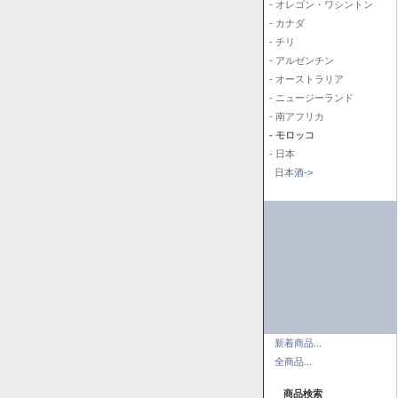
- オレゴン・ワシントン
- カナダ
- チリ
- アルゼンチン
- オーストラリア
- ニュージーランド
- 南アフリカ
- モロッコ
- 日本
日本酒->
新着商品...
全商品...
商品検索