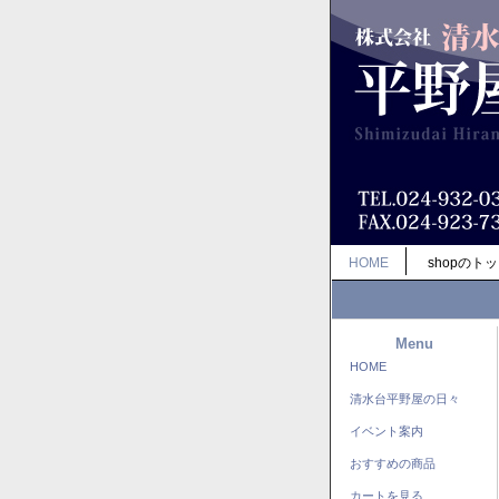
HOME
shopのト
Menu
HOME
清水台平野屋の日々
イベント案内
おすすめの商品
カートを見る