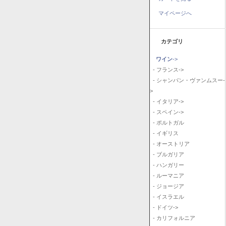
マイページへ
カテゴリ
ワイン
->
- フランス->
- シャンパン・ヴァンムスー-
>
- イタリア->
- スペイン->
- ポルトガル
- イギリス
- オーストリア
- ブルガリア
- ハンガリー
- ルーマニア
- ジョージア
- イスラエル
- ドイツ->
- カリフォルニア