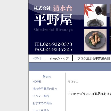
HOME
shopのトップ
ブログ清水台平野屋の日
Menu
HOME
モロッコ
清水台平野屋の日々
このカテゴリ内には商品はあり
イベント案内
おすすめの商品
カートを見る