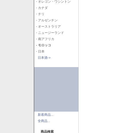
- オレゴン・ワシントン
- カナダ
- チリ
- アルゼンチン
- オーストラリア
- ニュージーランド
- 南アフリカ
- モロッコ
- 日本
日本酒->
新着商品...
全商品...
商品検索