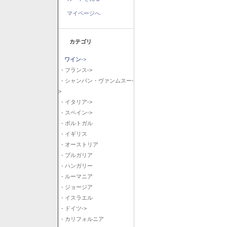
マイページへ
カテゴリ
ワイン
->
- フランス->
- シャンパン・ヴァンムスー-
>
- イタリア->
- スペイン->
- ポルトガル
- イギリス
- オーストリア
- ブルガリア
- ハンガリー
- ルーマニア
- ジョージア
- イスラエル
- ドイツ->
- カリフォルニア