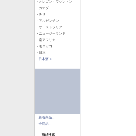
- オレゴン・ワシントン
- カナダ
- チリ
- アルゼンチン
- オーストラリア
- ニュージーランド
- 南アフリカ
- モロッコ
- 日本
日本酒->
新着商品...
全商品...
商品検索