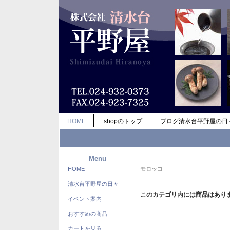
HOME
shopのトップ
ブログ清水台平野屋の日
Menu
HOME
モロッコ
清水台平野屋の日々
このカテゴリ内には商品はあり
イベント案内
おすすめの商品
カートを見る