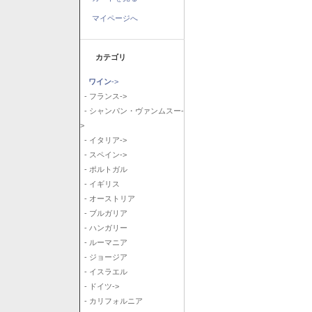
マイページへ
カテゴリ
ワイン
->
- フランス->
- シャンパン・ヴァンムスー-
>
- イタリア->
- スペイン->
- ポルトガル
- イギリス
- オーストリア
- ブルガリア
- ハンガリー
- ルーマニア
- ジョージア
- イスラエル
- ドイツ->
- カリフォルニア