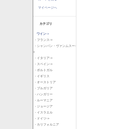
マイページへ
カテゴリ
ワイン
->
- フランス->
- シャンパン・ヴァンムスー-
>
- イタリア->
- スペイン->
- ポルトガル
- イギリス
- オーストリア
- ブルガリア
- ハンガリー
- ルーマニア
- ジョージア
- イスラエル
- ドイツ->
- カリフォルニア