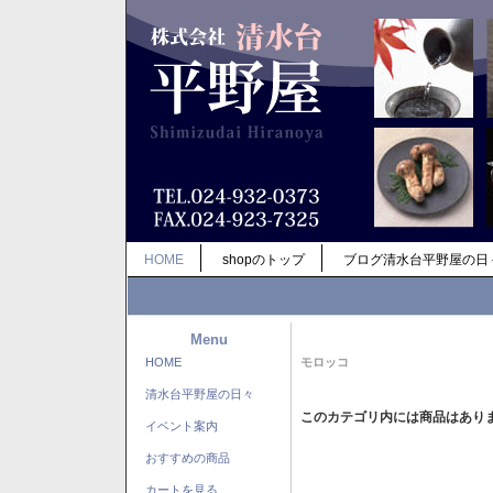
HOME
shopのトップ
ブログ清水台平野屋の日
Menu
HOME
モロッコ
清水台平野屋の日々
このカテゴリ内には商品はあり
イベント案内
おすすめの商品
カートを見る