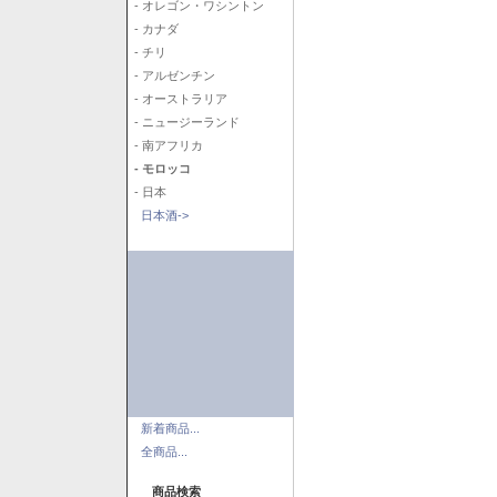
- オレゴン・ワシントン
- カナダ
- チリ
- アルゼンチン
- オーストラリア
- ニュージーランド
- 南アフリカ
- モロッコ
- 日本
日本酒->
新着商品...
全商品...
商品検索