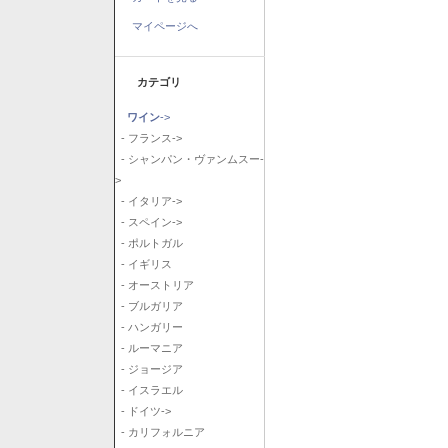
マイページへ
カテゴリ
ワイン
->
- フランス->
- シャンパン・ヴァンムスー-
>
- イタリア->
- スペイン->
- ポルトガル
- イギリス
- オーストリア
- ブルガリア
- ハンガリー
- ルーマニア
- ジョージア
- イスラエル
- ドイツ->
- カリフォルニア