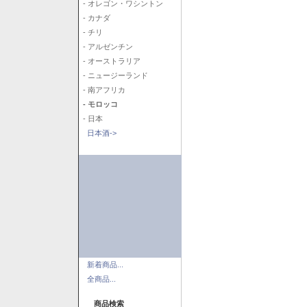
- オレゴン・ワシントン
- カナダ
- チリ
- アルゼンチン
- オーストラリア
- ニュージーランド
- 南アフリカ
- モロッコ
- 日本
日本酒->
新着商品...
全商品...
商品検索