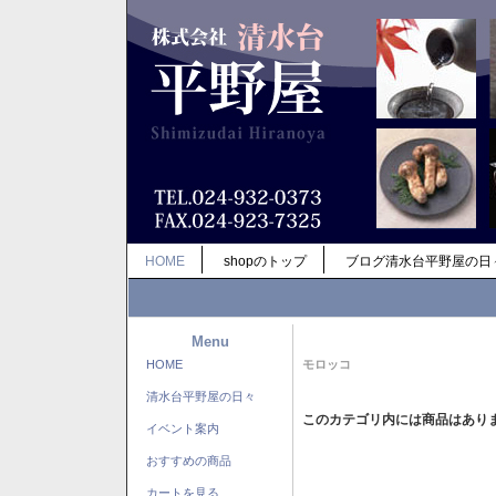
HOME
shopのトップ
ブログ清水台平野屋の日
Menu
HOME
モロッコ
清水台平野屋の日々
このカテゴリ内には商品はあり
イベント案内
おすすめの商品
カートを見る