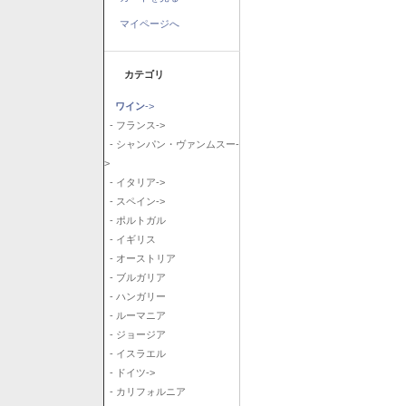
マイページへ
カテゴリ
ワイン
->
- フランス->
- シャンパン・ヴァンムスー-
>
- イタリア->
- スペイン->
- ポルトガル
- イギリス
- オーストリア
- ブルガリア
- ハンガリー
- ルーマニア
- ジョージア
- イスラエル
- ドイツ->
- カリフォルニア