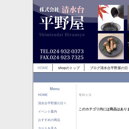
HOME
shopのトップ
ブログ清水台平野屋の日
Menu
HOME
モロッコ
清水台平野屋の日々
このカテゴリ内には商品はあり
イベント案内
おすすめの商品
カートを見る