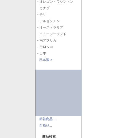
- オレゴン・ワシントン
- カナダ
- チリ
- アルゼンチン
- オーストラリア
- ニュージーランド
- 南アフリカ
- モロッコ
- 日本
日本酒->
新着商品...
全商品...
商品検索