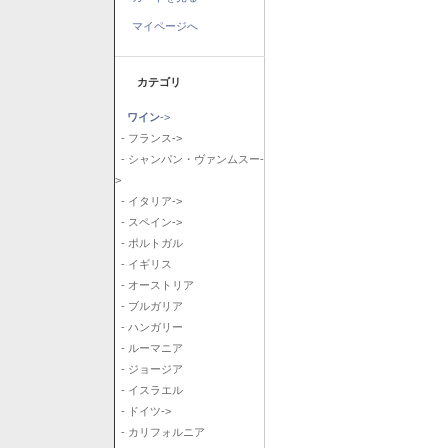
マイページへ
カテゴリ
ワイン
->
- フランス->
- シャンパン・ヴァンムスー-
>
- イタリア->
- スペイン->
- ポルトガル
- イギリス
- オーストリア
- ブルガリア
- ハンガリー
- ルーマニア
- ジョージア
- イスラエル
- ドイツ->
- カリフォルニア