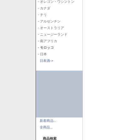
- オレゴン・ワシントン
- カナダ
- チリ
- アルゼンチン
- オーストラリア
- ニュージーランド
- 南アフリカ
- モロッコ
- 日本
日本酒->
新着商品...
全商品...
商品検索