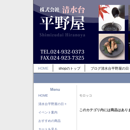
HOME
shopのトップ
ブログ清水台平野屋の日
Menu
HOME
モロッコ
清水台平野屋の日々
このカテゴリ内には商品はあり
イベント案内
おすすめの商品
カートを見る