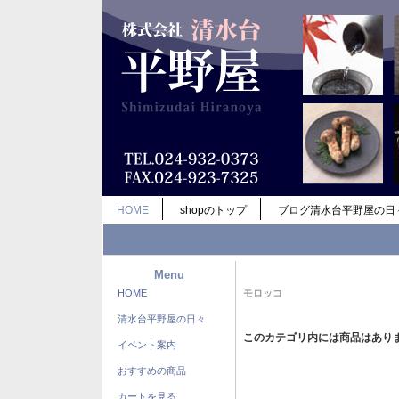
HOME
shopのトップ
ブログ清水台平野屋の日
Menu
HOME
モロッコ
清水台平野屋の日々
このカテゴリ内には商品はあり
イベント案内
おすすめの商品
カートを見る