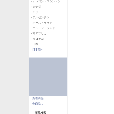
- オレゴン・ワシントン
- カナダ
- チリ
- アルゼンチン
- オーストラリア
- ニュージーランド
- 南アフリカ
- モロッコ
- 日本
日本酒->
新着商品...
全商品...
商品検索