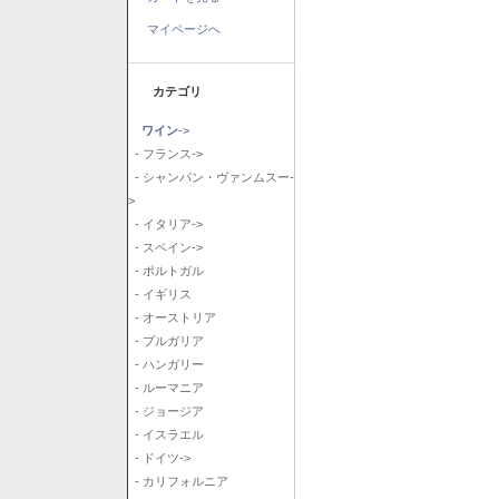
マイページへ
カテゴリ
ワイン
->
- フランス->
- シャンパン・ヴァンムスー-
>
- イタリア->
- スペイン->
- ポルトガル
- イギリス
- オーストリア
- ブルガリア
- ハンガリー
- ルーマニア
- ジョージア
- イスラエル
- ドイツ->
- カリフォルニア