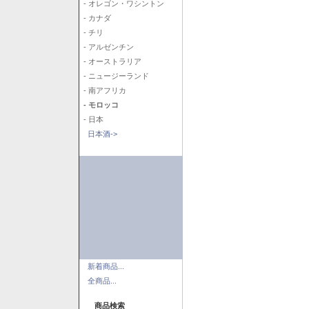
- オレゴン・ワシントン
- カナダ
- チリ
- アルゼンチン
- オーストラリア
- ニュージーランド
- 南アフリカ
- モロッコ
- 日本
日本酒->
新着商品...
全商品...
商品検索