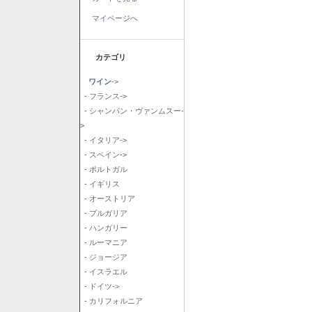
マイページへ
カテゴリ
ワイン
->
- フランス->
- シャンパン・ヴァンムスー-
>
- イタリア->
- スペイン->
- ポルトガル
- イギリス
- オーストリア
- ブルガリア
- ハンガリー
- ルーマニア
- ジョージア
- イスラエル
- ドイツ->
- カリフォルニア