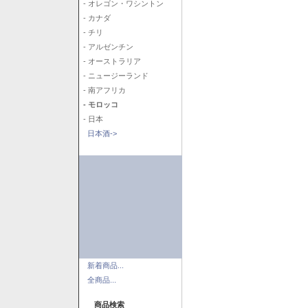
- オレゴン・ワシントン
- カナダ
- チリ
- アルゼンチン
- オーストラリア
- ニュージーランド
- 南アフリカ
- モロッコ
- 日本
日本酒->
新着商品...
全商品...
商品検索