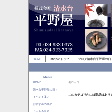
HOME
shopのトップ
ブログ清水台平野屋の日
Menu
HOME
モロッコ
清水台平野屋の日々
このカテゴリ内には商品はあり
イベント案内
おすすめの商品
カートを見る