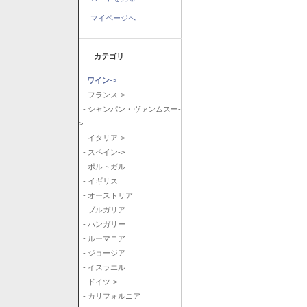
マイページへ
カテゴリ
ワイン
->
- フランス->
- シャンパン・ヴァンムスー-
>
- イタリア->
- スペイン->
- ポルトガル
- イギリス
- オーストリア
- ブルガリア
- ハンガリー
- ルーマニア
- ジョージア
- イスラエル
- ドイツ->
- カリフォルニア