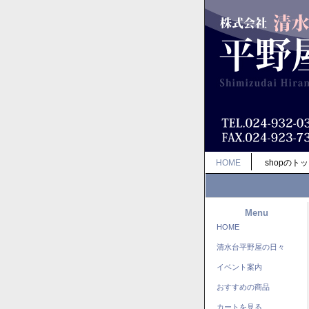
HOME
shopのト
Menu
HOME
清水台平野屋の日々
イベント案内
おすすめの商品
カートを見る