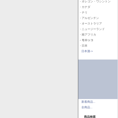
- オレゴン・ワシントン
- カナダ
- チリ
- アルゼンチン
- オーストラリア
- ニュージーランド
- 南アフリカ
- モロッコ
- 日本
日本酒->
新着商品...
全商品...
商品検索