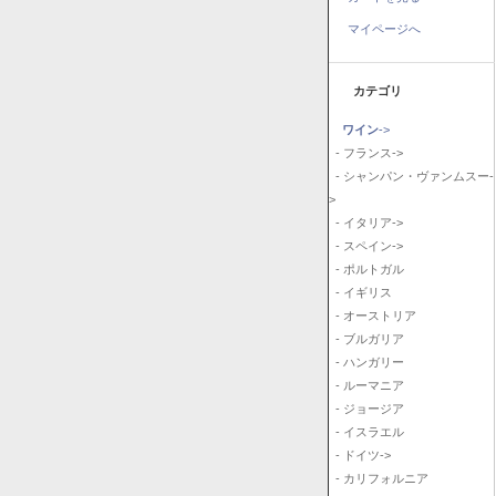
マイページへ
カテゴリ
ワイン
->
- フランス->
- シャンパン・ヴァンムスー-
>
- イタリア->
- スペイン->
- ポルトガル
- イギリス
- オーストリア
- ブルガリア
- ハンガリー
- ルーマニア
- ジョージア
- イスラエル
- ドイツ->
- カリフォルニア