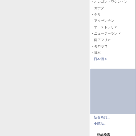
- オレゴン・ワシントン
- カナダ
- チリ
- アルゼンチン
- オーストラリア
- ニュージーランド
- 南アフリカ
- モロッコ
- 日本
日本酒->
新着商品...
全商品...
商品検索