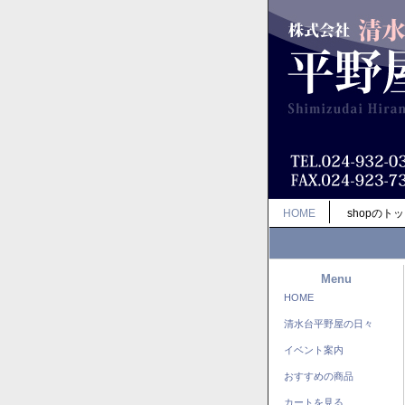
HOME
shopのト
Menu
HOME
清水台平野屋の日々
イベント案内
おすすめの商品
カートを見る