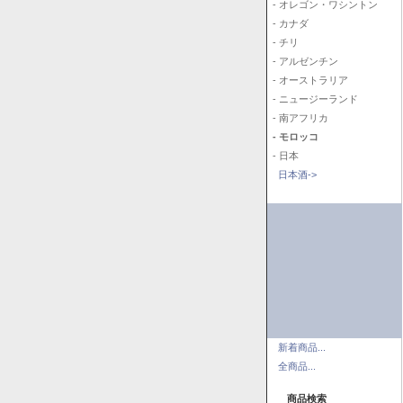
- オレゴン・ワシントン
- カナダ
- チリ
- アルゼンチン
- オーストラリア
- ニュージーランド
- 南アフリカ
- モロッコ
- 日本
日本酒->
新着商品...
全商品...
商品検索