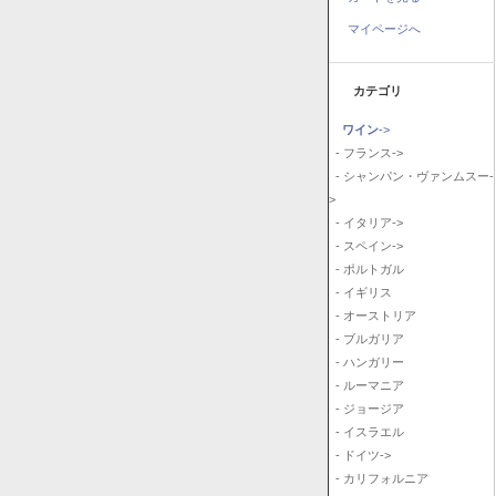
マイページへ
カテゴリ
ワイン
->
- フランス->
- シャンパン・ヴァンムスー-
>
- イタリア->
- スペイン->
- ポルトガル
- イギリス
- オーストリア
- ブルガリア
- ハンガリー
- ルーマニア
- ジョージア
- イスラエル
- ドイツ->
- カリフォルニア