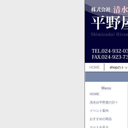
HOME
shopのト
Menu
HOME
清水台平野屋の日々
イベント案内
おすすめの商品
カートを見る