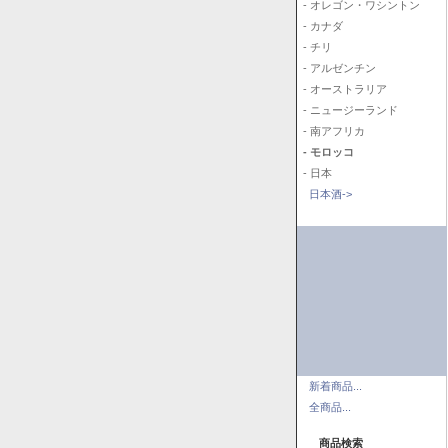
- オレゴン・ワシントン
- カナダ
- チリ
- アルゼンチン
- オーストラリア
- ニュージーランド
- 南アフリカ
- モロッコ
- 日本
日本酒->
新着商品...
全商品...
商品検索