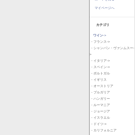
マイページへ
カテゴリ
ワイン
->
- フランス->
- シャンパン・ヴァンムスー-
>
- イタリア->
- スペイン->
- ポルトガル
- イギリス
- オーストリア
- ブルガリア
- ハンガリー
- ルーマニア
- ジョージア
- イスラエル
- ドイツ->
- カリフォルニア