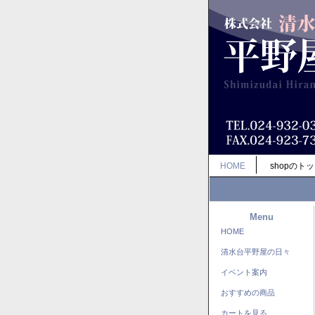
HOME
shopのト
Menu
HOME
清水台平野屋の日々
イベント案内
おすすめの商品
カートを見る