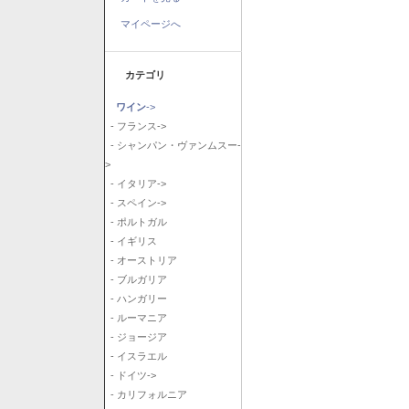
マイページへ
カテゴリ
ワイン
->
- フランス->
- シャンパン・ヴァンムスー-
>
- イタリア->
- スペイン->
- ポルトガル
- イギリス
- オーストリア
- ブルガリア
- ハンガリー
- ルーマニア
- ジョージア
- イスラエル
- ドイツ->
- カリフォルニア