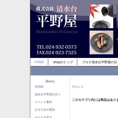
HOME
shopのトップ
ブログ清水台平野屋の日
Menu
HOME
モロッコ
清水台平野屋の日々
このカテゴリ内には商品はあり
イベント案内
おすすめの商品
カートを見る