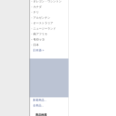
- オレゴン・ワシントン
- カナダ
- チリ
- アルゼンチン
- オーストラリア
- ニュージーランド
- 南アフリカ
- モロッコ
- 日本
日本酒->
新着商品...
全商品...
商品検索