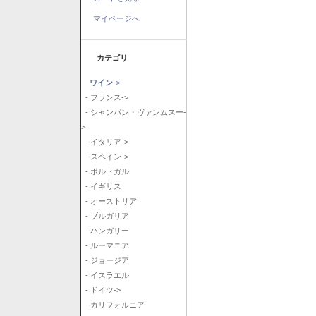
マイページへ
カテゴリ
ワイン
->
- フランス->
- シャンパン・ヴァンムスー-
>
- イタリア->
- スペイン->
- ポルトガル
- イギリス
- オーストリア
- ブルガリア
- ハンガリー
- ルーマニア
- ジョージア
- イスラエル
- ドイツ->
- カリフォルニア