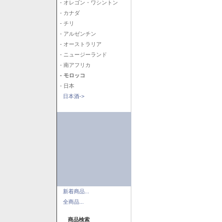
- オレゴン・ワシントン
- カナダ
- チリ
- アルゼンチン
- オーストラリア
- ニュージーランド
- 南アフリカ
- モロッコ
- 日本
日本酒->
新着商品...
全商品...
商品検索