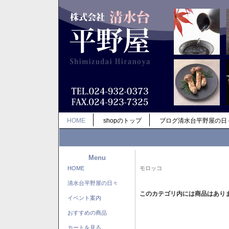
HOME
shopのトップ
ブログ清水台平野屋の日
Menu
HOME
モロッコ
清水台平野屋の日々
このカテゴリ内には商品はあり
イベント案内
おすすめの商品
カートを見る