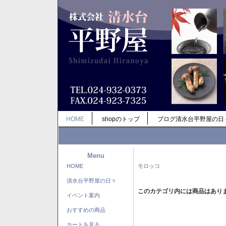
HOME
shopのトップ
ブログ清水台平野屋の日
Menu
HOME
モロッコ
清水台平野屋の日々
このカテゴリ内には商品はあり
イベント案内
おすすめの商品
カートを見る