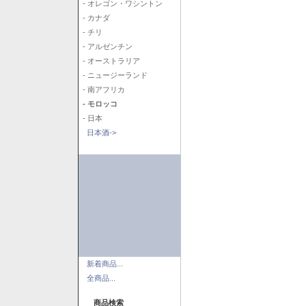
- オレゴン・ワシントン
- カナダ
- チリ
- アルゼンチン
- オーストラリア
- ニュージーランド
- 南アフリカ
- モロッコ
- 日本
日本酒->
新着商品...
全商品...
商品検索