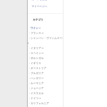
マイページへ
カテゴリ
ワイン
->
- フランス->
- シャンパン・ヴァンムスー-
>
- イタリア->
- スペイン->
- ポルトガル
- イギリス
- オーストリア
- ブルガリア
- ハンガリー
- ルーマニア
- ジョージア
- イスラエル
- ドイツ->
- カリフォルニア