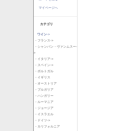
マイページへ
カテゴリ
ワイン
->
- フランス->
- シャンパン・ヴァンムスー-
>
- イタリア->
- スペイン->
- ポルトガル
- イギリス
- オーストリア
- ブルガリア
- ハンガリー
- ルーマニア
- ジョージア
- イスラエル
- ドイツ->
- カリフォルニア