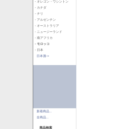
- オレゴン・ワシントン
- カナダ
- チリ
- アルゼンチン
- オーストラリア
- ニュージーランド
- 南アフリカ
- モロッコ
- 日本
日本酒->
新着商品...
全商品...
商品検索