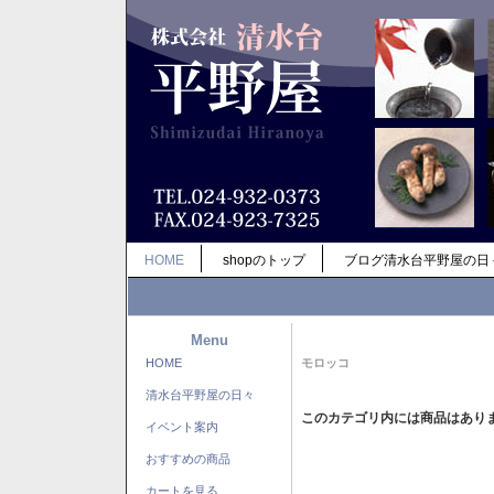
HOME
shopのトップ
ブログ清水台平野屋の日
Menu
HOME
モロッコ
清水台平野屋の日々
このカテゴリ内には商品はあり
イベント案内
おすすめの商品
カートを見る