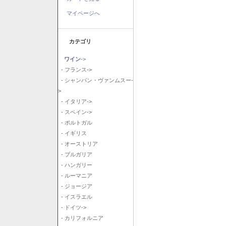
マイページへ
カテゴリ
ワイン
->
- フランス->
- シャンパン・ヴァンムスー-
>
- イタリア->
- スペイン->
- ポルトガル
- イギリス
- オーストリア
- ブルガリア
- ハンガリー
- ルーマニア
- ジョージア
- イスラエル
- ドイツ->
- カリフォルニア