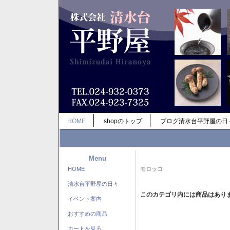
HOME
shopのトップ
ブログ清水台平野屋の日
Menu
HOME
モロッコ
清水台平野屋の日々
このカテゴリ内には商品はあり
イベント案内
おすすめの商品
カートを見る