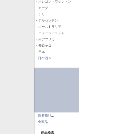
- オレゴン・ワシントン
- カナダ
- チリ
- アルゼンチン
- オーストラリア
- ニュージーランド
- 南アフリカ
- モロッコ
- 日本
日本酒->
新着商品...
全商品...
商品検索