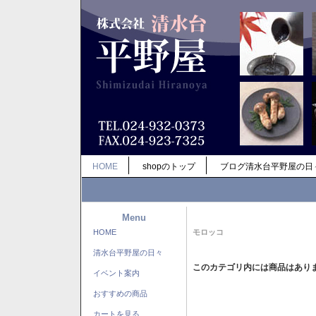
HOME
shopのトップ
ブログ清水台平野屋の日
Menu
HOME
モロッコ
清水台平野屋の日々
このカテゴリ内には商品はあり
イベント案内
おすすめの商品
カートを見る