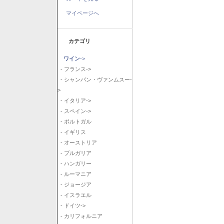
マイページへ
カテゴリ
ワイン
->
- フランス->
- シャンパン・ヴァンムスー-
>
- イタリア->
- スペイン->
- ポルトガル
- イギリス
- オーストリア
- ブルガリア
- ハンガリー
- ルーマニア
- ジョージア
- イスラエル
- ドイツ->
- カリフォルニア