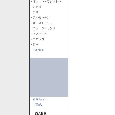
- オレゴン・ワシントン
- カナダ
- チリ
- アルゼンチン
- オーストラリア
- ニュージーランド
- 南アフリカ
- モロッコ
- 日本
日本酒->
新着商品...
全商品...
商品検索